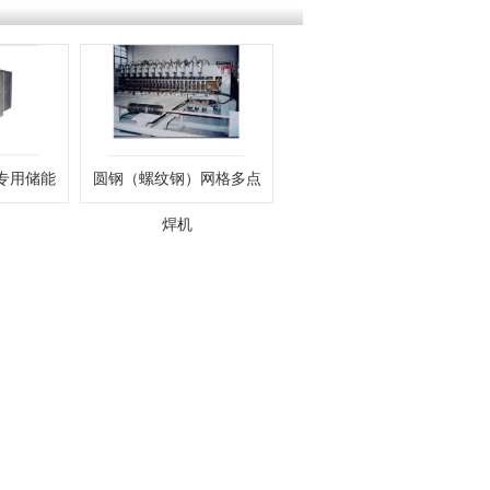
专用储能
圆钢（螺纹钢）网格多点
焊机