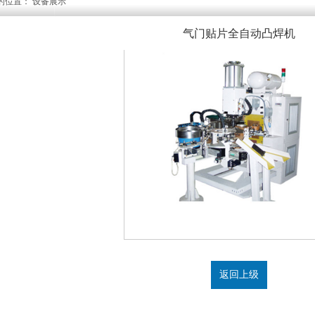
的位置： 设备展示
气门贴片全自动凸焊机
返回上级