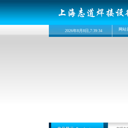
网站
2026
年
8月
8
日,
7:39:35