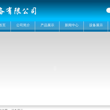
首页
公司简介
产品展示
新闻中心
设备展示