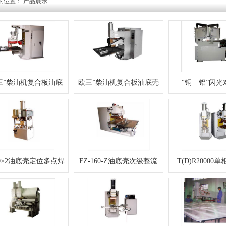
的位置： 产品展示
三”柴油机复合板油底
欧三”柴油机复合板油底壳
“铜—铝”闪光
壳专用内环焊机
专用外环焊机
80×2油底壳定位多点焊
FZ-160-Z油底壳次级整流
T(D)R20000
机
缝焊机
(点)焊