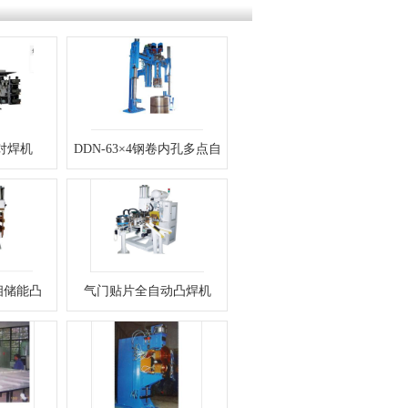
对焊机
DDN-63×4钢卷内孔多点自
动焊机
单相储能凸
气门贴片全自动凸焊机
机